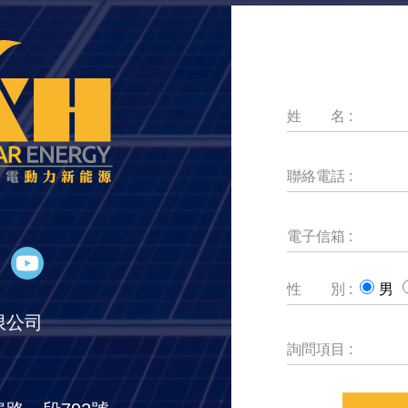
姓 名 :
聯絡電話 :
電子信箱 :
性 別 :
男
限公司
詢問項目 :