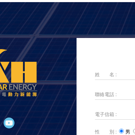
姓 名 :
聯絡電話 :
電子信箱 :
性 別 :
男