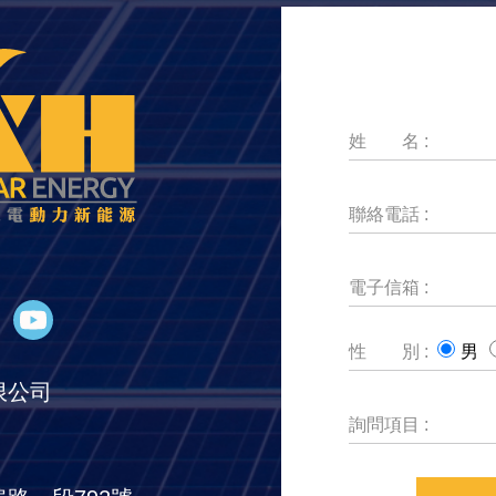
姓 名 :
聯絡電話 :
電子信箱 :
性 別 :
男
限公司
詢問項目 :